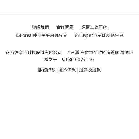
聯絡我們
合作商家
純奈主張官網
👍Foreal純奈主張粉絲專頁
👍Luvpet毛星球粉絲專頁
© 力煒奈米科技股份有限公司 🚩台灣 高雄市苓雅區海邊路29號17
樓之一 📞0800-025-123
服務條款
|
隱私條款
|
退貨及退款