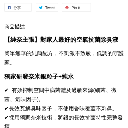
分享
Tweet
Pin it
商品描述
【純奈主張】對家人最好的空氣抗菌除臭液
簡單無華的純簡配方，不刺激不致敏，低調的守護
家。
獨家研發奈米銀粒子+純水
✔
有效抑制空間中病菌體及過敏來源(細菌、黴
菌、氣味因子)。
✔
長效瓦解臭味因子，不使用香味覆蓋不刺鼻。
✔
採用獨家奈米技術，將銀的長效抗菌特性完整發
揮。