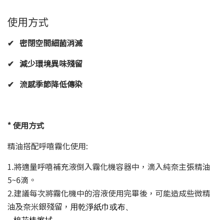
使用方式
✔
密閉空間細菌消滅
✔
減少環境異味殘留
✔
流感季節降低傳染
*
使用方式
精油搭配呼嘻霧化使用:
1.將適量呼嘻補充液倒入霧化機容器中，滴入純奈主張精油
5~6滴。
2.建議每次將霧化機中的溶液使用完畢後，可能造成些微精
油及奈米銀殘留，
用乾淨紙巾或布、
棉花棒擦拭。