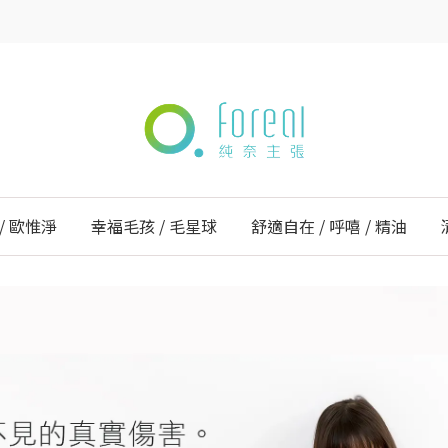
/ 歐惟淨
幸福毛孩 / 毛星球
舒適自在 / 呼嘻 / 精油