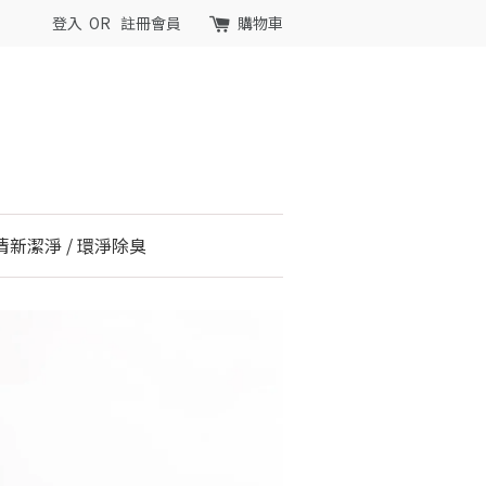
登入
OR
註冊會員
購物車
清新潔淨 / 環淨除臭