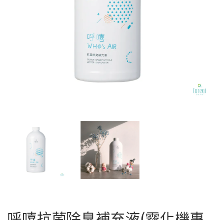
呼嘻抗菌除臭補充液(霧化機專