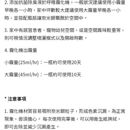
2. 添加抗菌除臭液於呼嘻霧化機，一般狀況建議使用小霧量
早晚各一小時，家中坪數較大建議使用大霧量早晚各一小
時，並搭配風扇讓奈米銀飄散於空間中。
3. 家中有感冒患者、寵物幼兒空間、或是空間異味較重等，
則可視情況調整噴灑模式以及開啟時數。
4. 霧化機出霧量
小霧量(25ml/hr)：一瓶約可使用20天
大霧量(45ml/hr)：一瓶約可使用10天
*
注意事項
1. 霧化機材質容易吸附奈米銀粒子，形成色素沉澱，為正常
現象，毋須擔心。 每次使用完畢後，可以用衛生紙擦拭，
即可去除並減少沉澱產生。