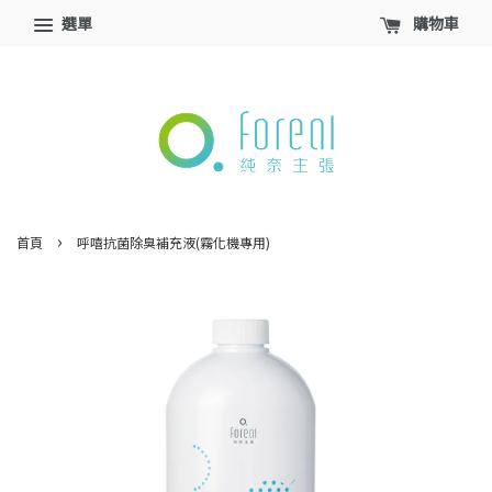
選單
購物車
›
首頁
呼嘻抗菌除臭補充液(霧化機專用)