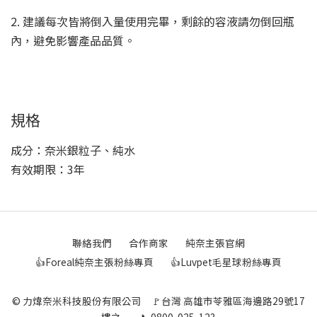
2. 建議每次皆將倒入量使用完畢，剩餘的容液請勿倒回瓶
內，避免影響產品品質。
規格
成分：奈米銀粒子、純水
有效期限：3年
聯絡我們
合作商家
純奈主張官網
👍Foreal純奈主張粉絲專頁
👍Luvpet毛星球粉絲專頁
© 力煒奈米科技股份有限公司 🚩台灣 高雄市苓雅區海邊路29號17