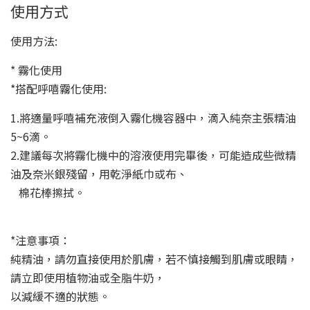
使用方式
使用方法:
* 霧化使用
*搭配呼嘻霧化使用:
1.將適量呼嘻補充液倒入霧化機容器中，滴入純奈主張精油
5~6滴。
2.建議每次將霧化機中的溶液使用完畢後，可能造成些微精
油及奈米銀殘留，用乾淨紙巾或布、
棉花棒擦拭。
*注意事項：
純精油，請勿直接使用於肌膚，若不慎接觸到肌膚或眼睛，
請立即使用植物油或全脂牛奶，
以減緩不適的狀態。