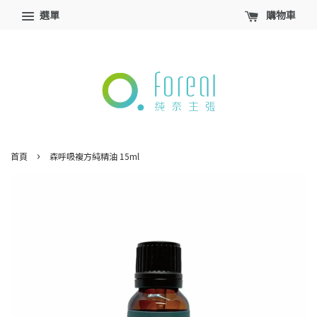
選單
購物車
›
首頁
森呼吸複方純精油 15ml