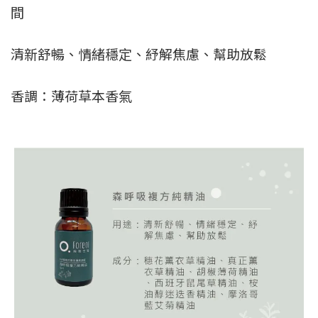
間
清新舒暢、情緒穩定、紓解焦慮、幫助放鬆
香調：
薄荷草本香氣