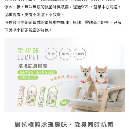
像水一樣，無味無痕的抗菌除臭噴霧，經過SGS ，醫學中心認證，
溫和親膚，皮膚不刺激，不致敏。
可長效消除細菌造成的環境寵物異味，尿味，霉味甚至跳蚤，只留
下與毛小孩更親密的擁抱。