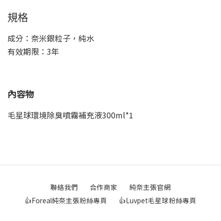
規格
成分：奈米銀粒子，純水
有效期限：3年
內容物
毛星球環境除臭噴霧補充液300ml*1
聯絡我們
合作商家
純奈主張官網
👍Foreal純奈主張粉絲專頁
👍Luvpet毛星球粉絲專頁