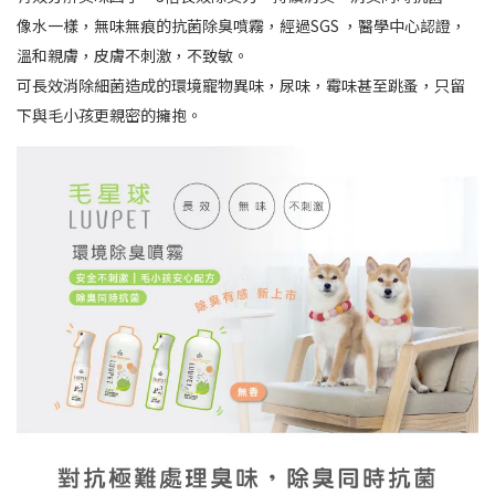
像水一樣，無味無痕的抗菌除臭噴霧，經過SGS ，醫學中心認證，
溫和親膚，皮膚不刺激，不致敏。
可長效消除細菌造成的環境寵物異味，尿味，霉味甚至跳蚤，只留
下與毛小孩更親密的擁抱。