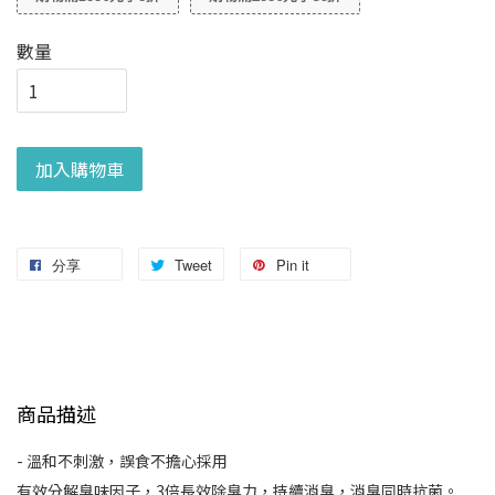
數量
加入購物車
分享
Tweet
Pin it
商品描述
- 溫和不刺激，誤食不擔心採用
有效分解臭味因子，3倍長效除臭力，持續消臭，消臭同時抗菌。