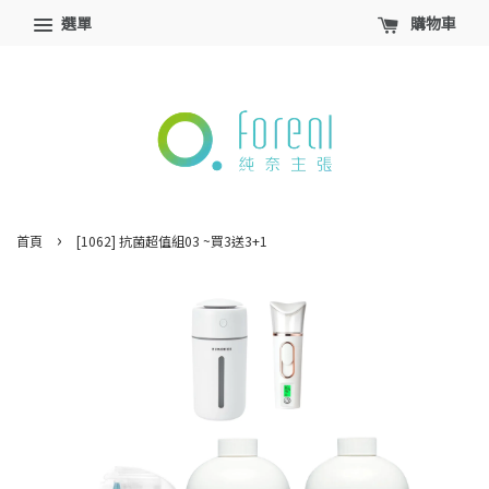
選單
購物車
›
首頁
[1062] 抗菌超值組03 ~買3送3+1