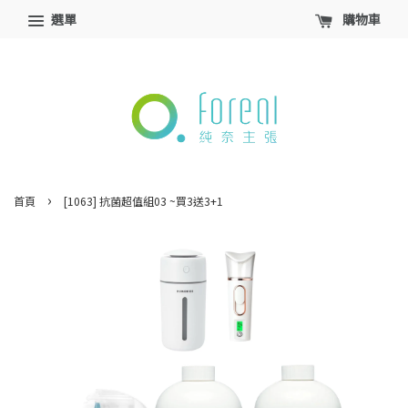
選單
購物車
›
首頁
[1063] 抗菌超值組03 ~買3送3+1