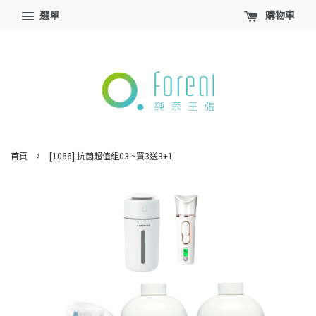
選單
購物車
›
首頁
[1066] 抗菌超值組03 ~買3送3+1