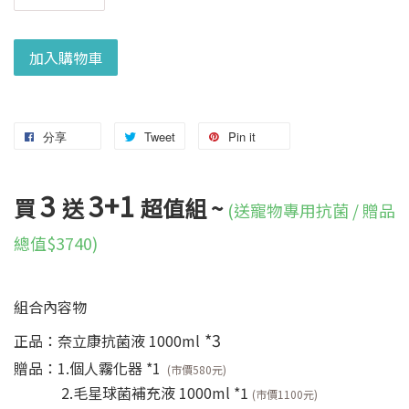
加入購物車
分享
Tweet
Pin it
3
3+1
買
送
超值組 ~
(送寵物專用抗菌 / 贈品
總值$3740)
組合內容物
*3
正品：奈立康抗菌液 1000ml
贈品：1.個人霧化器 *1
(市價580元)
2.毛星球菌補充液 1000ml *1
(市價1100元)