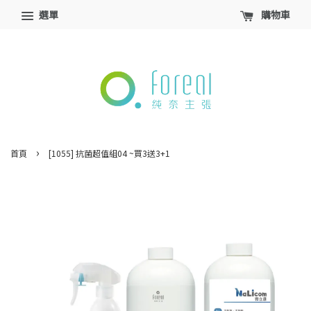
選單
購物車
›
首頁
[1055] 抗菌超值組04 ~買3送3+1