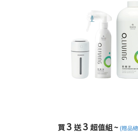
3
3
買
送
超值組 ~
(贈品總