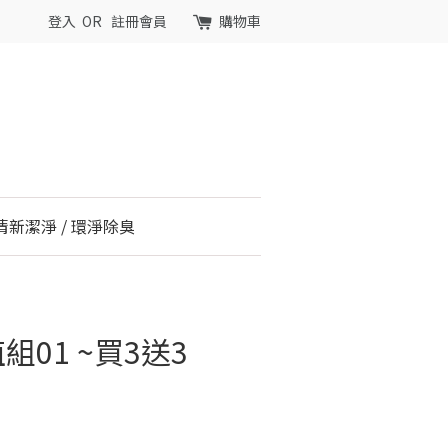
登入
OR
註冊會員
購物車
清新潔淨 / 環淨除臭
值組01 ~買3送3