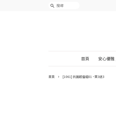
搜尋
首頁
安心優雅 
›
首頁
[1061] 抗菌超值組01 ~買3送3